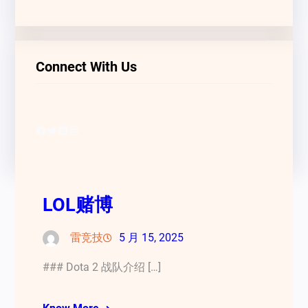
Connect With Us
Facebook
Twitter
LinkedIn
Instagram
LOL赌博
雷竞技
5 月 15, 2025
### Dota 2 战队介绍 […]