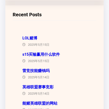
Recent Posts
LOL赌博
2025年5月15日
s15买输赢用什么软件
2025年5月15日
雷竞技能赚钱吗
2025年5月14日
英雄联盟赛事竞彩
2025年5月14日
能赌英雄联盟的网站