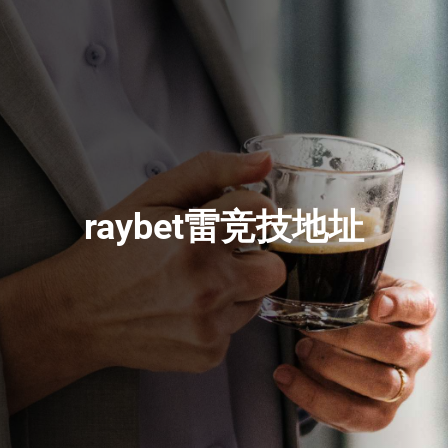
raybet雷竞技地址