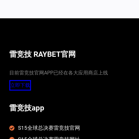
雷竞技 RAYBET官网
目前雷竞技官网APP已经在各大应用商店上线
立即下载
雷竞技app
S15全球总决赛雷竞技官网