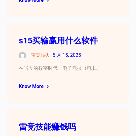
Know More
s15买输赢用什么软件
雷竞技
5 月 15, 2025
在当今的数字时代，电子竞技（电 […]
Know More
雷竞技能赚钱吗