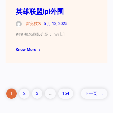
英雄联盟lpl外围
雷竞技
5 月 13, 2025
### 知名战队介绍：Invi […]
Know More
1
2
3
…
154
下一页
→