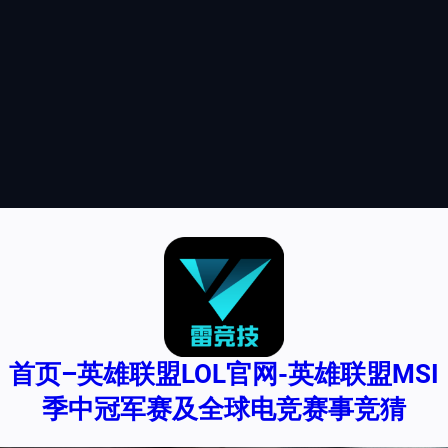
首页–英雄联盟LOL官网-英雄联盟MSI
季中冠军赛及全球电竞赛事竞猜