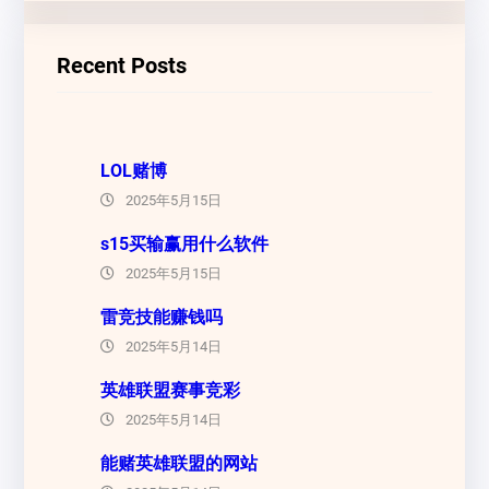
Recent Posts
LOL赌博
2025年5月15日
s15买输赢用什么软件
2025年5月15日
雷竞技能赚钱吗
2025年5月14日
英雄联盟赛事竞彩
2025年5月14日
能赌英雄联盟的网站