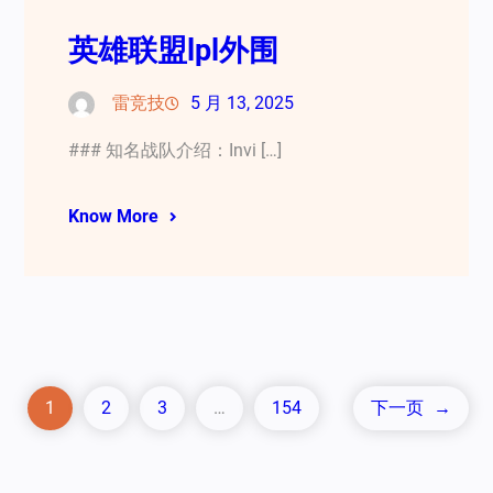
英雄联盟lpl外围
雷竞技
5 月 13, 2025
### 知名战队介绍：Invi […]
Know More
1
2
3
…
154
下一页
→