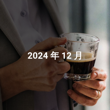
2024 年 12 月