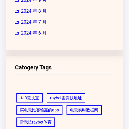
2024 年 9 月
2024 年 8 月
2024 年 7 月
2024 年 6 月
Catogery Tags
JJB竞技宝
raybet雷竞技地址
买电竞比赛输赢的app
电竞实时数据网
雷竞技raybet体育