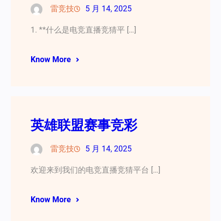
雷竞技
5 月 14, 2025
1. **什么是电竞直播竞猜平 […]
Know More
英雄联盟赛事竞彩
雷竞技
5 月 14, 2025
欢迎来到我们的电竞直播竞猜平台 […]
Know More