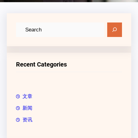
搜
索
Recent Categories
文章
新闻
资讯