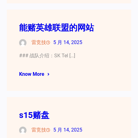
能赌英雄联盟的网站
雷竞技
5 月 14, 2025
### 战队介绍：SK Tel […]
Know More
s15赌盘
雷竞技
5 月 14, 2025