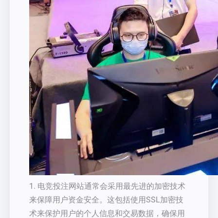
1. 电竞投注网站通常会采用最先进的加密技术
来保障用户资金安全。这包括使用SSL加密技
术来保护用户的个人信息和交易数据，确保用