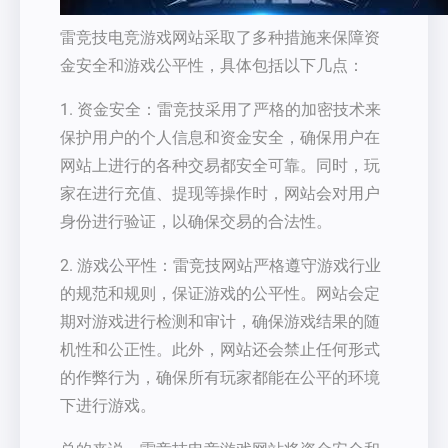
雷竞技电竞游戏网站采取了多种措施来保障资
金安全和游戏公平性，具体包括以下几点：
1. 资金安全：雷竞技采用了严格的加密技术来
保护用户的个人信息和资金安全，确保用户在
网站上进行的各种交易都安全可靠。同时，玩
家在进行充值、提现等操作时，网站会对用户
身份进行验证，以确保交易的合法性。
2. 游戏公平性：雷竞技网站严格遵守游戏行业
的规范和规则，保证游戏的公平性。网站会定
期对游戏进行检测和审计，确保游戏结果的随
机性和公正性。此外，网站还会禁止任何形式
的作弊行为，确保所有玩家都能在公平的环境
下进行游戏。