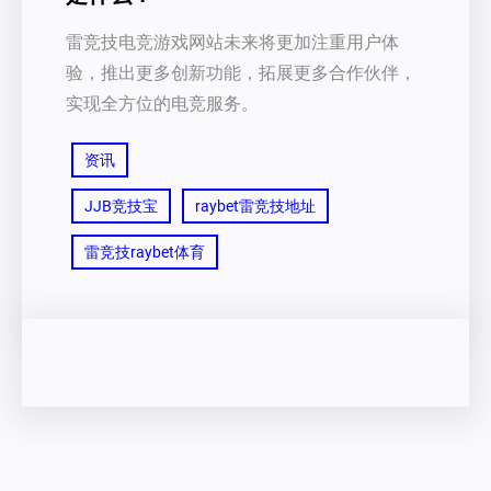
雷竞技电竞游戏网站未来将更加注重用户体
验，推出更多创新功能，拓展更多合作伙伴，
实现全方位的电竞服务。
资讯
JJB竞技宝
raybet雷竞技地址
雷竞技raybet体育