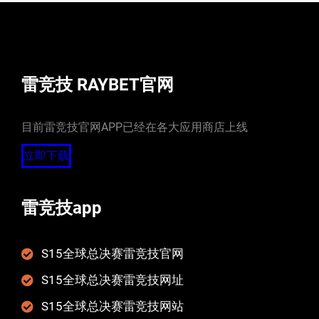
雷竞技 RAYBET官网
目前雷竞技官网APP已经在各大应用商店上线
立即下载
雷竞技app
S15全球总决赛雷竞技官网
S15全球总决赛雷竞技网址
S15全球总决赛雷竞技网站