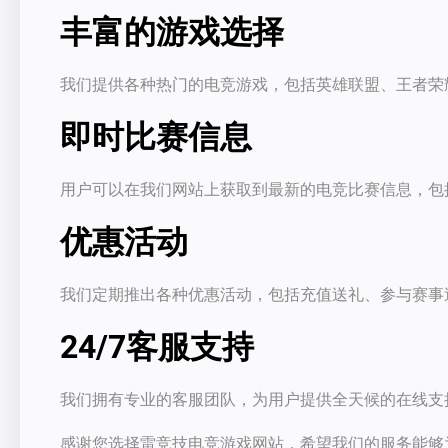
丰富的游戏选择
我们提供各种热门的电竞游戏，包括英雄联盟、王者荣
即时比赛信息
用户可以在我们网站上获取到最新的电竞比赛信息，包
优惠活动
我们定期推出各种优惠活动，包括充值送礼、参与赛事
24/7客服支持
我们拥有专业的客服团队，为用户提供全天候的在线支
感谢您选择雷竞技电竞游戏网站，希望我们的服务能够