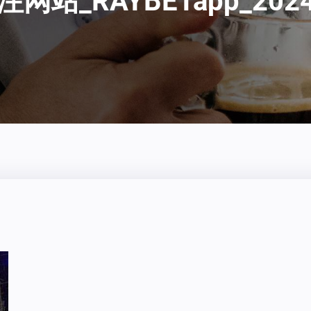
网站_RAYBETapp_20