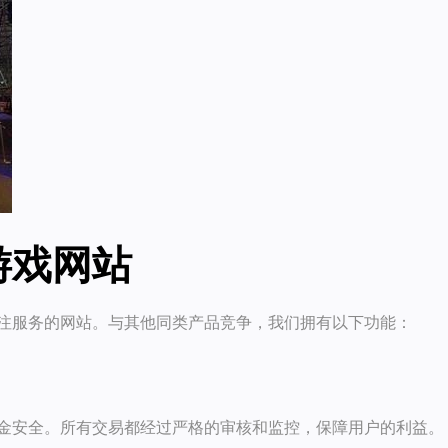
游戏网站
注服务的网站。与其他同类产品竞争，我们拥有以下功能：
金安全。所有交易都经过严格的审核和监控，保障用户的利益。