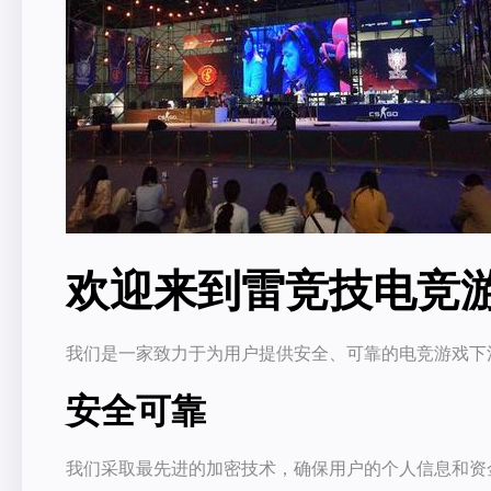
欢迎来到雷竞技电竞
我们是一家致力于为用户提供安全、可靠的电竞游戏下
安全可靠
我们采取最先进的加密技术，确保用户的个人信息和资