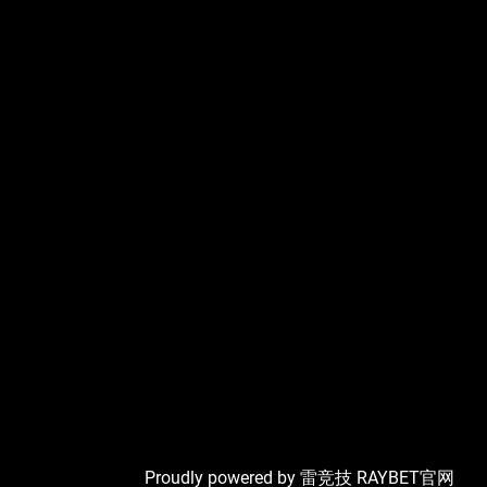
Proudly powered by 雷竞技 RAYBET官网