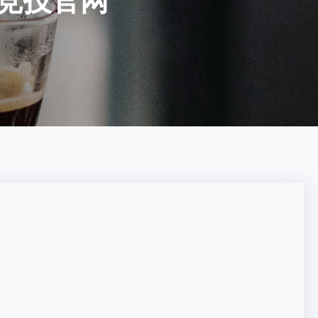
4雷竞技官网