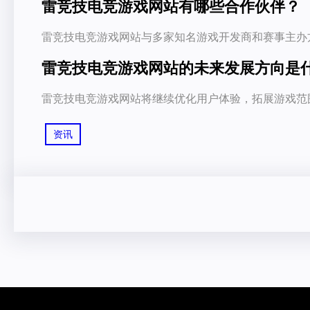
雷竞技电竞游戏网站有哪些合作伙伴？
雷竞技电竞游戏网站与多家知名游戏开发商和赛事主办
雷竞技电竞游戏网站的未来发展方向是
雷竞技电竞游戏网站将继续优化用户体验，拓展游戏范
资讯