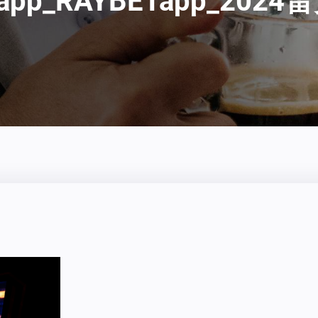
Tapp_RAYBETapp_202