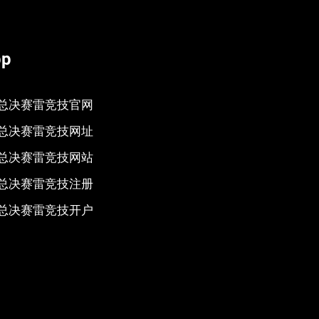
p
球总决赛雷竞技官网
球总决赛雷竞技网址
球总决赛雷竞技网站
球总决赛雷竞技注册
球总决赛雷竞技开户