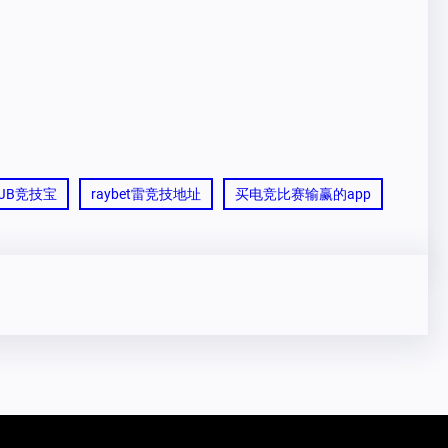
JJB竞技宝
raybet雷竞技地址
买电竞比赛输赢的app