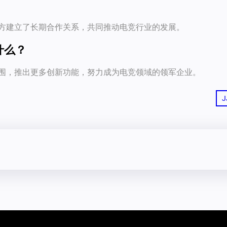
方建立了长期合作关系，共同推动电竞行业的发展。
什么？
围，推出更多创新功能，努力成为电竞领域的领军企业。