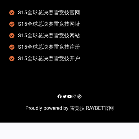
S15全球总决赛雷竞技官网
S15全球总决赛雷竞技网址
S15全球总决赛雷竞技网站
S15全球总决赛雷竞技注册
S15全球总决赛雷竞技开户
Facebook
Twitter
YouTube
Instagram
WordPress
Proudly powered by 雷竞技 RAYBET官网