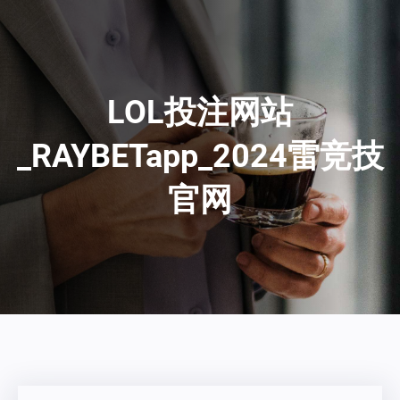
LOL投注网站
_RAYBETapp_2024雷竞技
官网