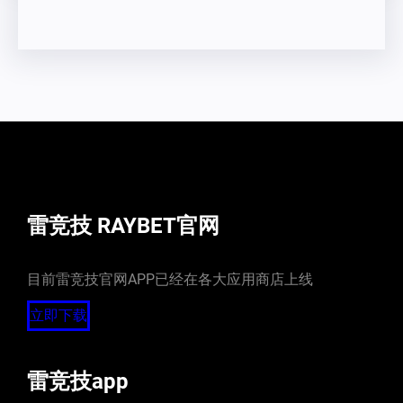
雷竞技 RAYBET官网
目前雷竞技官网APP已经在各大应用商店上线
立即下载
雷竞技app