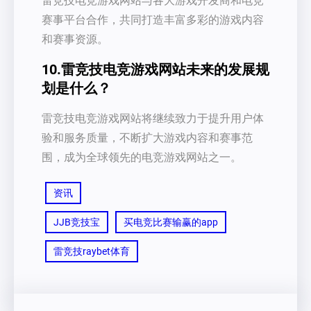
雷竞技电竞游戏网站与各大游戏开发商和电竞
赛事平台合作，共同打造丰富多彩的游戏内容
和赛事资源。
10.雷竞技电竞游戏网站未来的发展规
划是什么？
雷竞技电竞游戏网站将继续致力于提升用户体
验和服务质量，不断扩大游戏内容和赛事范
围，成为全球领先的电竞游戏网站之一。
资讯
JJB竞技宝
买电竞比赛输赢的app
雷竞技raybet体育