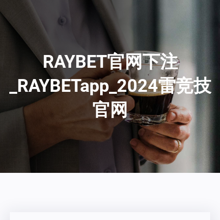
RAYBET官网下注
_RAYBETapp_2024雷竞技
官网