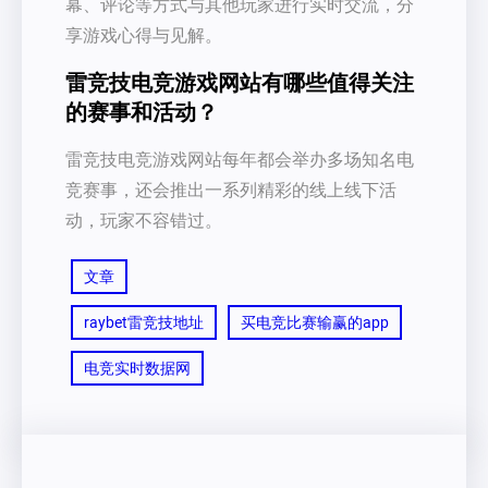
幕、评论等方式与其他玩家进行实时交流，分
享游戏心得与见解。
雷竞技电竞游戏网站有哪些值得关注
的赛事和活动？
雷竞技电竞游戏网站每年都会举办多场知名电
竞赛事，还会推出一系列精彩的线上线下活
动，玩家不容错过。
文章
raybet雷竞技地址
买电竞比赛输赢的app
电竞实时数据网