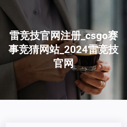
雷竞技官网注册_csgo赛
事竞猜网站_2024雷竞技
官网