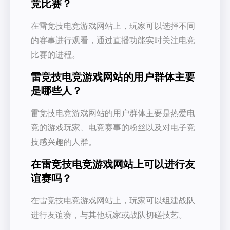
竞比赛？
在雷竞技电竞游戏网站上，玩家可以选择不同
的赛事进行观看，通过直播功能实时关注电竞
比赛的进程。
雷竞技电竞游戏网站的用户群体主要
是哪些人？
雷竞技电竞游戏网站的用户群体主要是热爱电
竞的游戏玩家、电竞赛事的粉丝以及对电子竞
技感兴趣的人群。
在雷竞技电竞游戏网站上可以进行友
谊赛吗？
在雷竞技电竞游戏网站上，玩家可以组建战队
进行友谊赛，与其他玩家或战队切磋技艺。