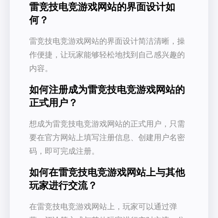
雷竞技电竞游戏网站的界面设计如
何？
雷竞技电竞游戏网站的界面设计简洁清晰，操
作便捷，让玩家能够轻松地找到自己感兴趣的
内容。
如何注册成为雷竞技电竞游戏网站的
正式用户？
想成为雷竞技电竞游戏网站的正式用户，只需
要在官方网站上填写注册信息、创建用户名密
码，即可完成注册。
如何在雷竞技电竞游戏网站上与其他
玩家进行交流？
在雷竞技电竞游戏网站上，玩家可以通过弹