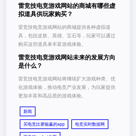
雷竞技电竞游戏网站的商城有哪些虚
拟道具供玩家购买？
雷竞技电竞游戏网站的商城提供各种虚拟道
具，包括皮肤、英雄、宝石等，玩家可以通过
购买这些道具来丰富游戏体验。
雷竞技电竞游戏网站未来的发展方向
是什么？
雷竞技电竞游戏网站将继续扩大游戏种类、优
化游戏体验，推动电竞产业发展，为玩家提供
更加丰富和高品质的游戏体验。
新闻
买电竞比赛输赢的app
电竞实时数据网