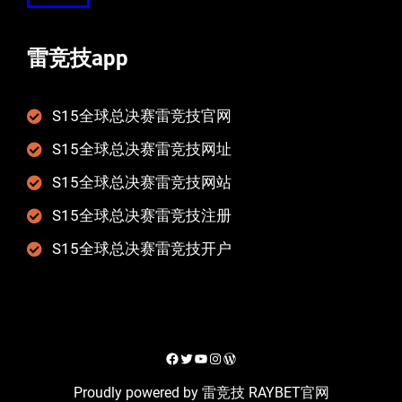
雷竞技app
S15全球总决赛雷竞技官网
S15全球总决赛雷竞技网址
S15全球总决赛雷竞技网站
S15全球总决赛雷竞技注册
S15全球总决赛雷竞技开户
Facebook
Twitter
YouTube
Instagram
WordPress
Proudly powered by 雷竞技 RAYBET官网