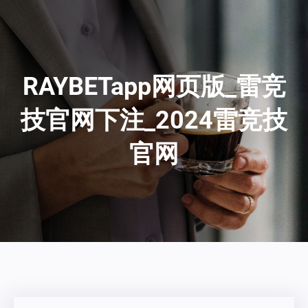
RAYBETapp网页版_雷竞
技官网下注_2024雷竞技
官网