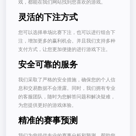
戏，都能在我们网站找到您喜欢的游戏。
灵活的下注方式
您可以选择单场比赛下注，也可以进行组合下
注，增加更多的赢利机会。并且我们支持多种
支付方式，让您更加便捷的进行游戏下注。
安全可靠的服务
我们采取了严格的安全措施，确保您的个人信
息和交易数据不会泄露。同时，我们拥有专业
的客服团队，随时为您解答问题和解决疑难，
为您提供更好的游戏体验。
精准的赛事预测
我们为您提供专业的赛事分析和预测，帮助您