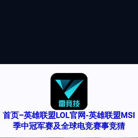
首页–英雄联盟LOL官网-英雄联盟MSI
季中冠军赛及全球电竞赛事竞猜