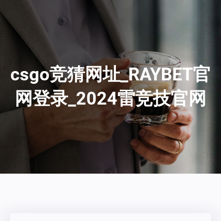
csgo竞猜网址_RAYBET官
网登录_2024雷竞技官网