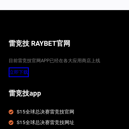
雷竞技 RAYBET官网
目前雷竞技官网APP已经在各大应用商店上线
立即下载
雷竞技app
S15全球总决赛雷竞技官网
S15全球总决赛雷竞技网址