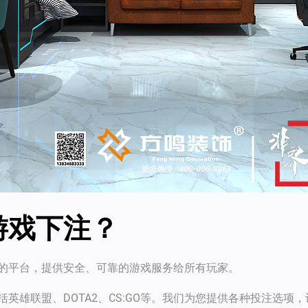
游戏下注？
的平台，提供安全、可靠的游戏服务给所有玩家。
英雄联盟、DOTA2、CS:GO等。我们为您提供各种投注选项