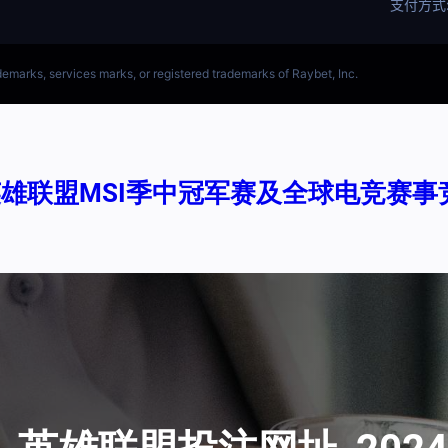
英雄联盟MSI季中冠军赛及全球电竞赛事