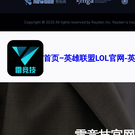
跳
至
内
首页–英雄联盟LOL官网-
容