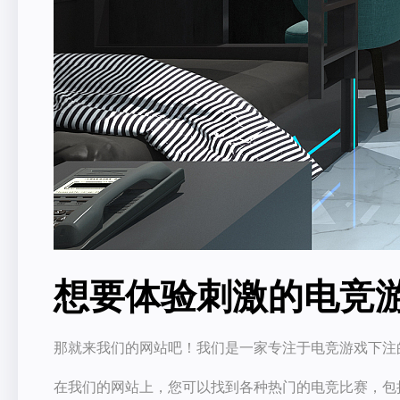
想要体验刺激的电竞
那就来我们的网站吧！我们是一家专注于电竞游戏下注
在我们的网站上，您可以找到各种热门的电竞比赛，包括