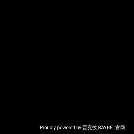
Proudly powered by 雷竞技 RAYBET官网