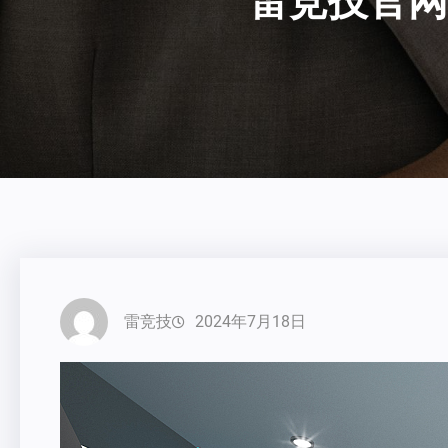
雷竞技官网
雷竞技
2024年7月18日