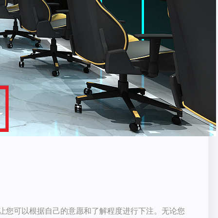
，让您可以根据自己的意愿和了解程度进行下注。无论您