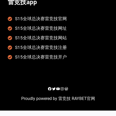
雷竞技app
S15全球总决赛雷竞技官网
S15全球总决赛雷竞技网址
S15全球总决赛雷竞技网站
S15全球总决赛雷竞技注册
S15全球总决赛雷竞技开户
Facebook
Twitter
YouTube
Instagram
WordPress
Proudly powered by 雷竞技 RAYBET官网