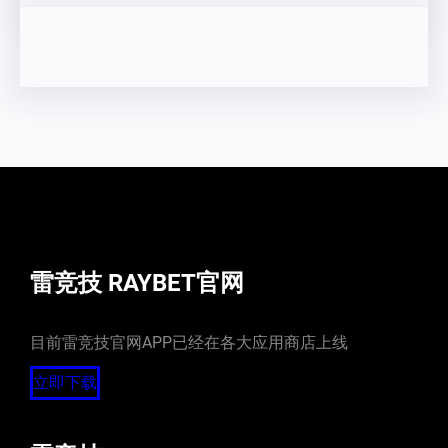
雷竞技 RAYBET官网
目前雷竞技官网APP已经在各大应用商店上线
立即下载