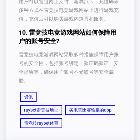
用户可以通过网上支付、游戏点卡、充值码等
多种方式在雷竞技电竞游戏网站上进行游戏充
值，充值后可以购买游戏内道具和服务。
10. 雷竞技电竞游戏网站如何保障用
户的账号安全?
雷竞技电竞游戏网站采取多种措施保障用户账
号的安全性，包括账号绑定、验证码验证、安
全提醒等，确保用户账号不受盗号等安全威
胁。
资讯
raybet雷竞技地址
买电竞比赛输赢的app
雷竞技raybet体育