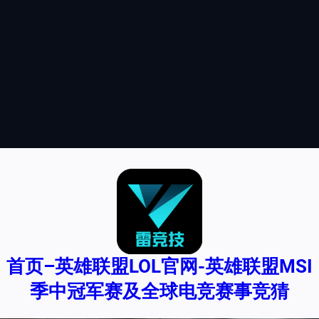
首页–英雄联盟LOL官网-英雄联盟MSI
季中冠军赛及全球电竞赛事竞猜