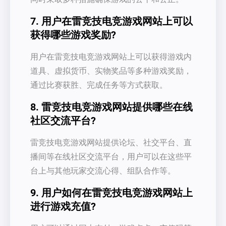
7. 用户在雷竞技电竞游戏网站上可以
获得哪些游戏奖励?
用户在雷竞技电竞游戏网站上可以获得游戏内
道具、虚拟货币、实物奖品等多种游戏奖励，
通过比赛获胜、完成任务等方式获取。
8. 雷竞技电竞游戏网站提供哪些在线
社区交流平台?
雷竞技电竞游戏网站提供论坛、社交平台、直
播间等在线社区交流平台，用户可以在这些平
台上与其他玩家交流心得、组队合作等。
9. 用户如何在雷竞技电竞游戏网站上
进行游戏充值?