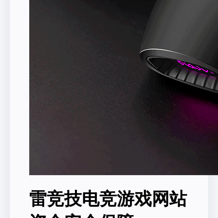
雷竞技电竞游戏网站