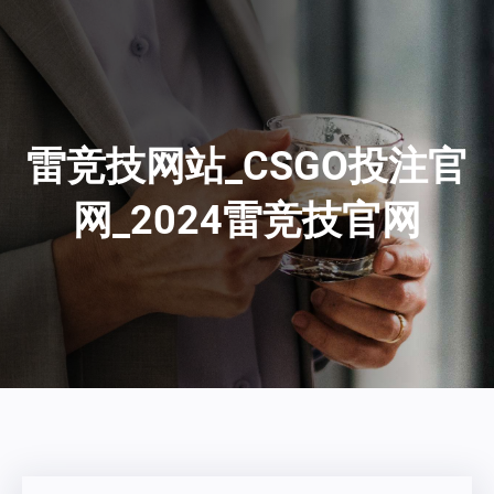
雷竞技网站_CSGO投注官
网_2024雷竞技官网