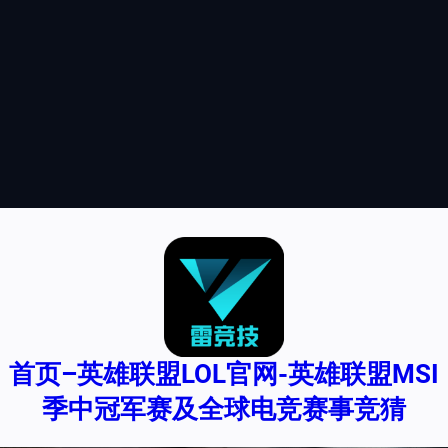
首页–英雄联盟LOL官网-英雄联盟MSI
季中冠军赛及全球电竞赛事竞猜