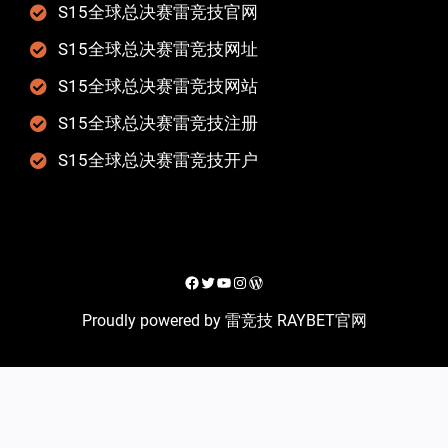
S15全球总决赛雷竞技官网
S15全球总决赛雷竞技网址
S15全球总决赛雷竞技网站
S15全球总决赛雷竞技注册
S15全球总决赛雷竞技开户
Facebook
Twitter
YouTube
Instagram
WordPress
Proudly powered by 雷竞技 RAYBET官网