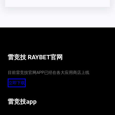
雷竞技 RAYBET官网
目前雷竞技官网APP已经在各大应用商店上线
立即下载
雷竞技app