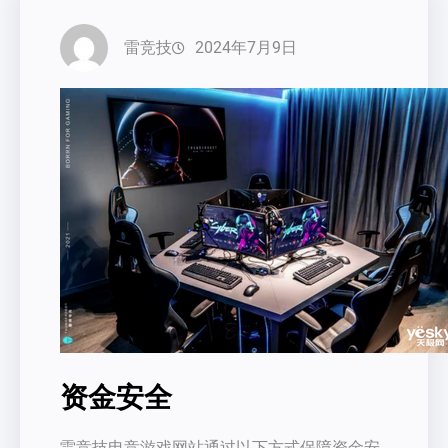
雷竞技
2024年7月9日
资金安全
雷竞技电竞游戏网站通过以下方式保障资金安