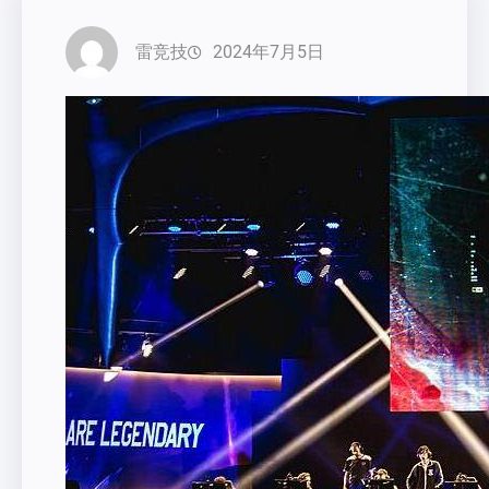
雷竞技
2024年7月5日