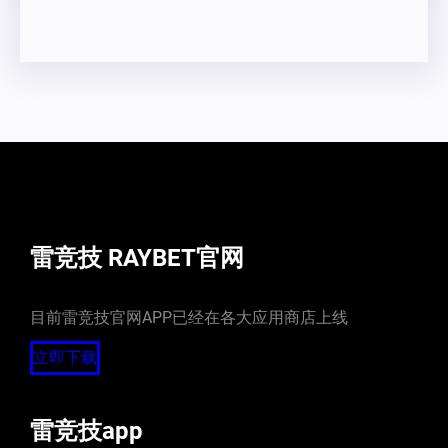
雷竞技 RAYBET官网
目前雷竞技官网APP已经在各大应用商店上线
立即下载
雷竞技app