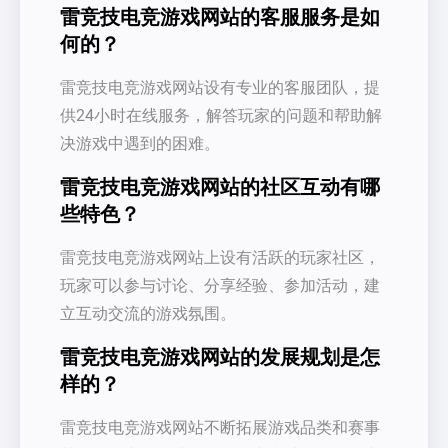
雷竞技电竞游戏网站的客服服务是如
何的？
雷竞技电竞游戏网站设有专业的客服团队，提
供24小时在线服务，解答玩家的问题和帮助解
决游戏中遇到的困难。
雷竞技电竞游戏网站的社区互动有哪
些特色？
雷竞技电竞游戏网站上设有活跃的玩家社区，
玩家可以参与讨论、分享经验、参加活动，建
立互动交流的游戏氛围。
雷竞技电竞游戏网站的发展规划是怎
样的？
雷竞技电竞游戏网站不断拓展游戏品类和赛事