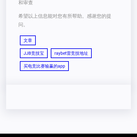
和审查
希望以上信息能对您有所帮助。感谢您的提
问。
文章
JJB竞技宝
raybet雷竞技地址
买电竞比赛输赢的app