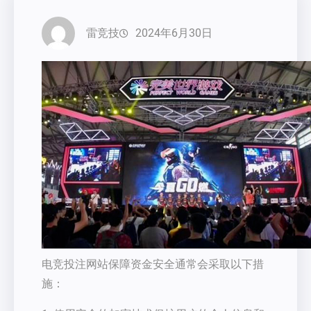
雷竞技
2024年6月30日
电竞投注网站保障资金安全通常会采取以下措
施：