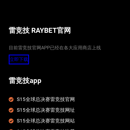
雷竞技 RAYBET官网
目前雷竞技官网APP已经在各大应用商店上线
立即下载
雷竞技app
S15全球总决赛雷竞技官网
S15全球总决赛雷竞技网址
S15全球总决赛雷竞技网站