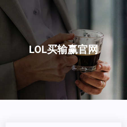
LOL买输赢官网