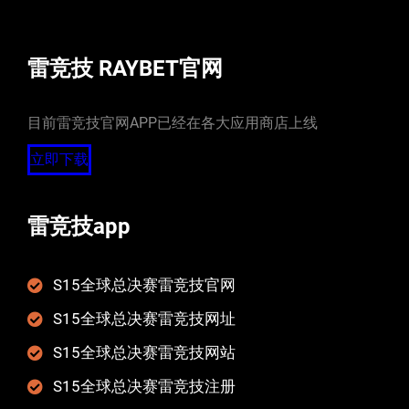
雷竞技 RAYBET官网
目前雷竞技官网APP已经在各大应用商店上线
立即下载
雷竞技app
S15全球总决赛雷竞技官网
S15全球总决赛雷竞技网址
S15全球总决赛雷竞技网站
S15全球总决赛雷竞技注册