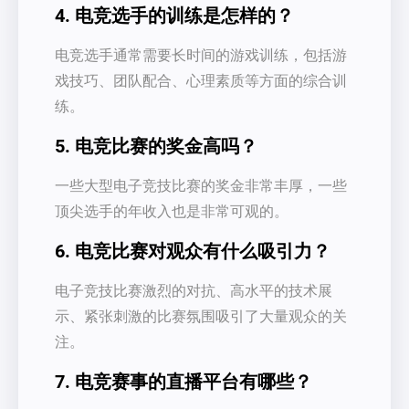
4. 电竞选手的训练是怎样的？
电竞选手通常需要长时间的游戏训练，包括游
戏技巧、团队配合、心理素质等方面的综合训
练。
5. 电竞比赛的奖金高吗？
一些大型电子竞技比赛的奖金非常丰厚，一些
顶尖选手的年收入也是非常可观的。
6. 电竞比赛对观众有什么吸引力？
电子竞技比赛激烈的对抗、高水平的技术展
示、紧张刺激的比赛氛围吸引了大量观众的关
注。
7. 电竞赛事的直播平台有哪些？