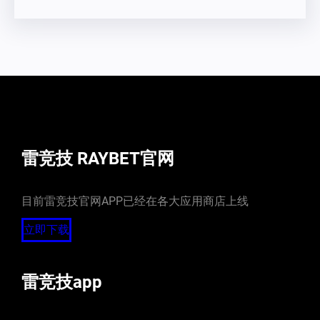
雷竞技 RAYBET官网
目前雷竞技官网APP已经在各大应用商店上线
立即下载
雷竞技app