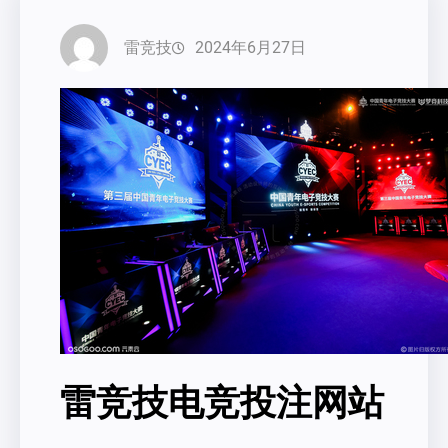
雷竞技
2024年6月27日
雷竞技电竞投注网站