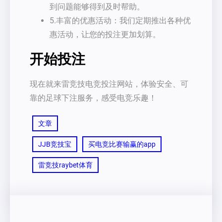
到问题能够得到及时帮助。
5.丰富的优惠活动：我们定期推出各种优
惠活动，让您的投注更加划算。
开始投注
现在就来雷竞技电竞投注网站，体验安全、可
靠的足球下注服务，感受电竞乐趣！
文章
JJB竞技宝
买电竞比赛输赢的app
雷竞技raybet体育