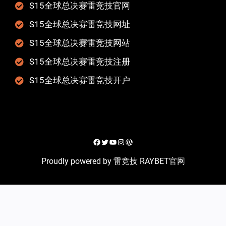
S15全球总决赛雷竞技官网
S15全球总决赛雷竞技网址
S15全球总决赛雷竞技网站
S15全球总决赛雷竞技注册
S15全球总决赛雷竞技开户
Facebook
Twitter
YouTube
Instagram
WordPress
Proudly powered by 雷竞技 RAYBET官网