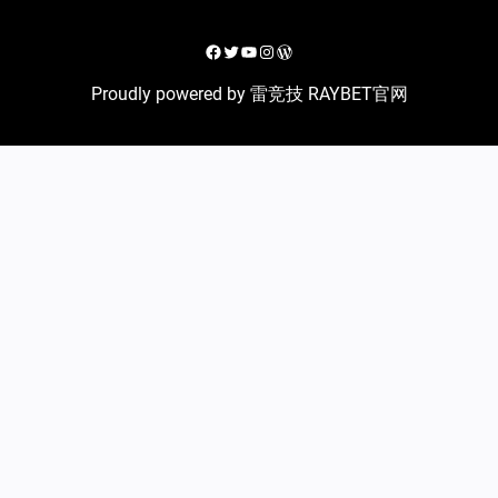
Facebook
Twitter
YouTube
Instagram
WordPress
Proudly powered by 雷竞技 RAYBET官网