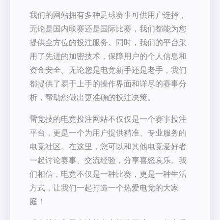
我们的网站拥有多种足球赛事可供用户选择，
无论是国内联赛还是国际比赛，我们都能为您
提供全方位的投注服务。同时，我们的平台采
用了先进的加密技术，保障用户的个人信息和
资金安全。无论您是电竞新手还是老手，我们
都提供了易于上手的操作界面和详尽的赛事分
析，帮助您做出更准确的投注决策。
雷竞技的电竞投注网站不仅仅是一个赛事投注
平台，更是一个为用户提供精准、专业服务的
电竞社区。在这里，您可以和其他电竞爱好者
一起讨论赛事、交流经验，分享喜怒哀乐。我
们相信，电竞不仅是一种比赛，更是一种生活
方式，让我们一起打造一个热爱电竞的大家
庭！