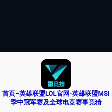
首页–英雄联盟LOL官网-英雄联盟MSI
季中冠军赛及全球电竞赛事竞猜