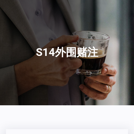
S14外围赌注