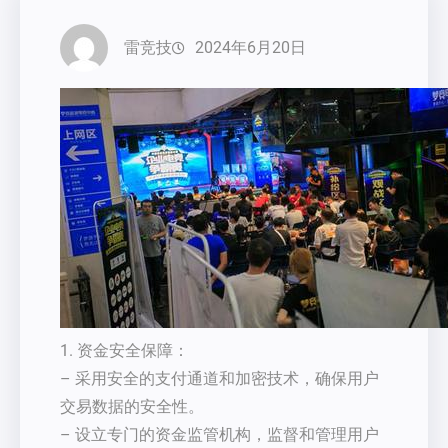
雷竞技
2024年6月20日
1. 资金安全保障：
– 采用安全的支付通道和加密技术，确保用户
交易数据的安全性。
– 设立专门的资金监管机构，监督和管理用户