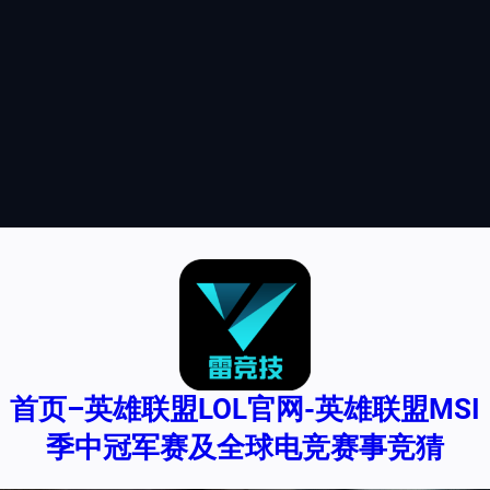
首页–英雄联盟LOL官网-英雄联盟MSI
季中冠军赛及全球电竞赛事竞猜