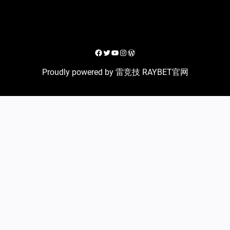
Facebook
Twitter
YouTube
Instagram
WordPress
Proudly powered by 雷竞技 RAYBET官网